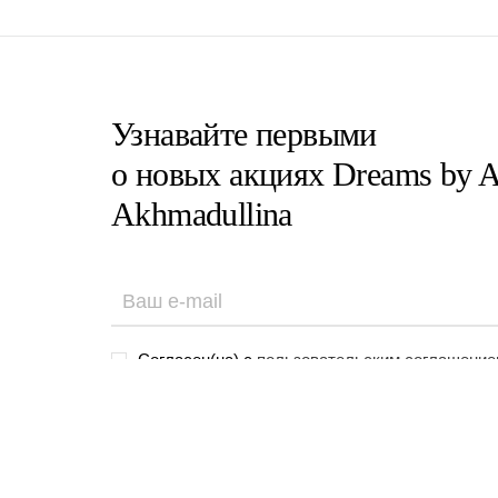
Узнавайте первыми
о новых акциях Dreams by A
Akhmadullina
Согласен(на) с
пользовательским соглашение
Согласен(на) на получение email-рассылок
Зарегистрированное название компании:
ОБЩЕСТВО С ОГРАНИЧЕННОЙ ОТВЕТСТВЕННОСТЬЮ "ДР
Адрес: УЛ. 1-Я ТВЕРСКАЯ-ЯМСКАЯ, Д. 16/23, СТРОЕНИЕ 1 