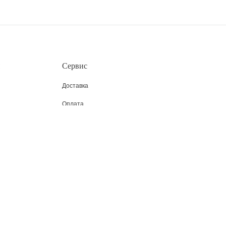
Сервис
Доставка
Оплата
азинов
Пользовательское соглашение
Возврат
Таблица размеров
CLUB DREAMS BY ALENA AKHMADULLINA