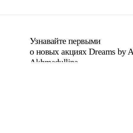
Узнавайте первыми
о новых акциях Dreams by A
Akhmadullina
Согласен(на) с
пользовательским соглашение
Согласен(на) на получение email-рассылок
Зарегистрированное название компании: