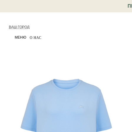
П
ВАШ ГОРОД
МЕНЮ
О НАС
< Назад
Каталог
Одежда
Футболки и топы
Базо
Артикул