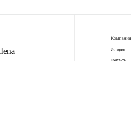
Компания
lena
История
Контакты
Адреса маг
Вакансии
Новости
м