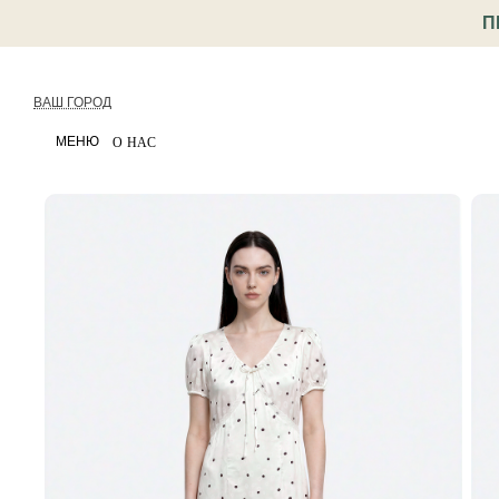
П
ВАШ ГОРОД
МЕНЮ
О НАС
< Назад
Каталог
Одежда
Платья
Платье из жак
Артикул