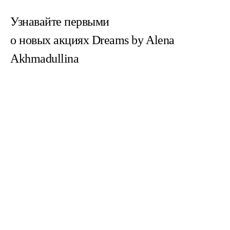
Узнавайте первыми
о новых акциях Dreams by Alena
Akhmadullina
Согласен(на) с
пользовательским соглашением
Согласен(на) на получение email-рассылок
Зарегистрированное название компании:
ОБЩЕСТВО С ОГРАНИЧЕННОЙ ОТВЕТСТВЕННОСТЬЮ "ДРИМС
РИТЕЙЛ"
Адрес: УЛ. 1-Я ТВЕРСКАЯ-ЯМСКАЯ, Д. 16/23, СТРОЕНИЕ 1 ЭТАЖ 4,