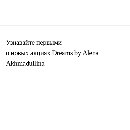
Узнавайте первыми
о новых акциях Dreams by Alena
Akhmadullina
Согласен(на) с
пользовательским соглашением
Согласен(на) на получение email-рассылок