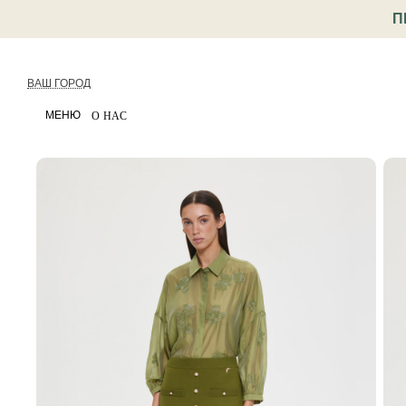
П
ВАШ ГОРОД
МЕНЮ
О НАС
< Назад
Каталог
Одежда
Юбки
Юбка-карандаш
Артикул