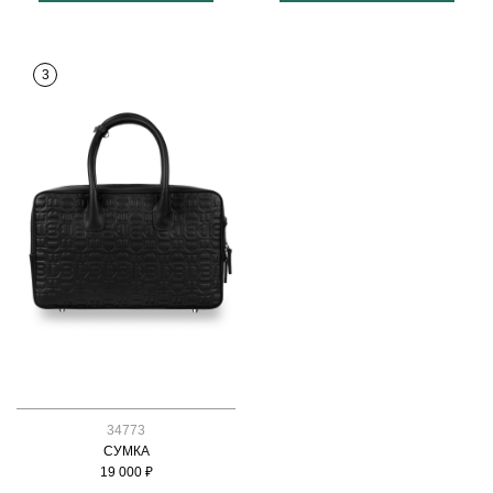
3
34773
СУМКА
19 000 ₽