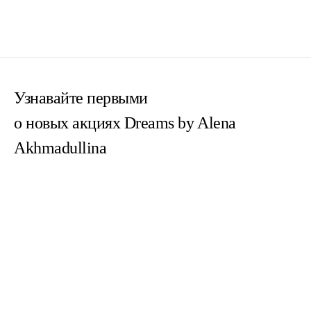
Узнавайте первыми
о новых акциях Dreams by Alena
Akhmadullina
Согласен(на) с
пользовательским соглашением
Согласен(на) на получение email-рассылок